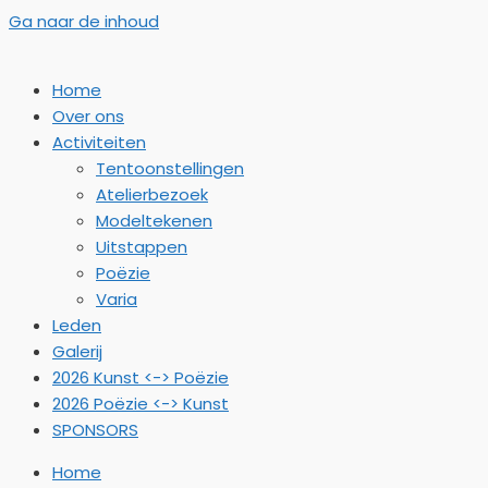
Ga naar de inhoud
Home
Over ons
Activiteiten
Tentoonstellingen
Atelierbezoek
Modeltekenen
Uitstappen
Poëzie
Varia
Leden
Galerij
2026 Kunst <-> Poëzie
2026 Poëzie <-> Kunst
SPONSORS
Home