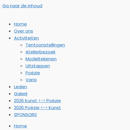
Ga naar de inhoud
Home
Over ons
Activiteiten
Tentoonstellingen
Atelierbezoek
Modeltekenen
Uitstappen
Poëzie
Varia
Leden
Galerij
2026 Kunst <-> Poëzie
2026 Poëzie <-> Kunst
SPONSORS
Home